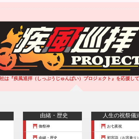
社は『疾風巡拝（しっぷうじゅんぱい）プロジェクト』を応援し
由緒・歴史
人生の祝祭儀
御祭神
お七夜祝
由緒・歴史
初宮詣（お宮参り