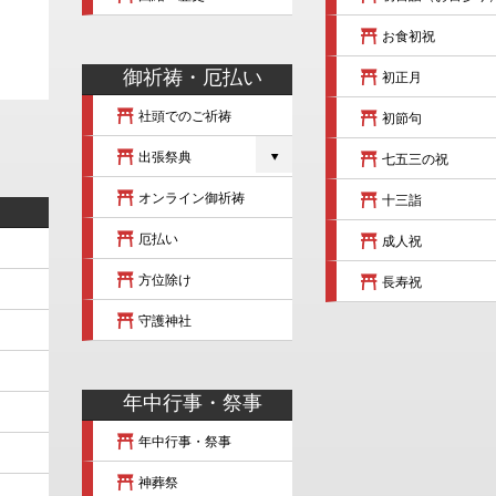
お食初祝
御祈祷・厄払い
初正月
社頭でのご祈祷
初節句
出張祭典
七五三の祝
オンライン御祈祷
十三詣
厄払い
成人祝
方位除け
長寿祝
守護神社
年中行事・祭事
年中行事・祭事
神葬祭