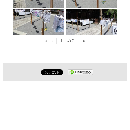
«
‹
›
»
の
7