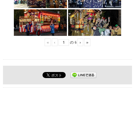
«
‹
›
»
の
6