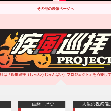
その他の映像ページへ
社は『疾風巡拝（しっぷうじゅんぱい）プロジェクト』を応援し
由緒・歴史
人生の祝祭儀