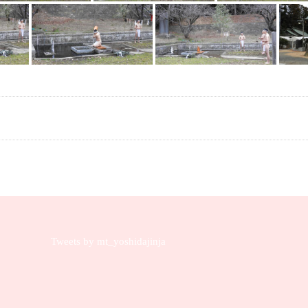
Tweets by mt_yoshidajinja