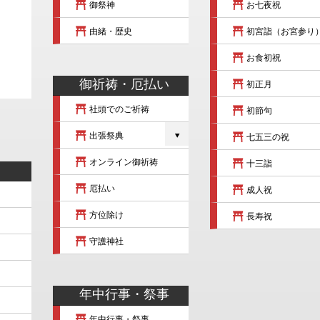
御祭神
お七夜祝
由緒・歴史
初宮詣（お宮参り
お食初祝
御祈祷・厄払い
初正月
社頭でのご祈祷
初節句
出張祭典
七五三の祝
オンライン御祈祷
十三詣
厄払い
成人祝
方位除け
長寿祝
守護神社
年中行事・祭事
年中行事・祭事