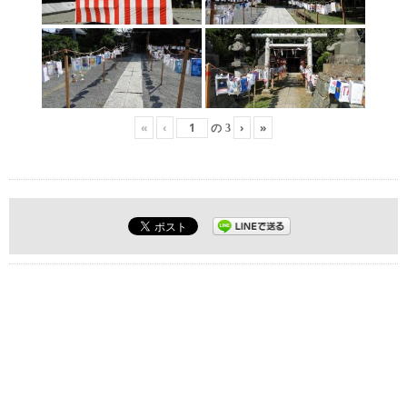
«
‹
›
»
の
3