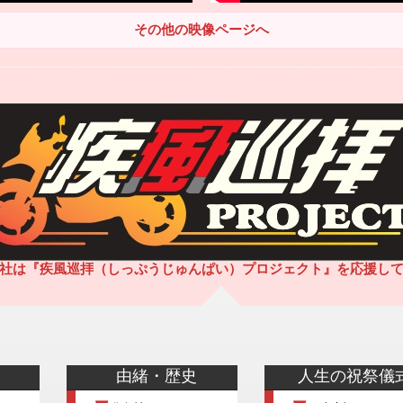
その他の映像ページへ
社は『疾風巡拝（しっぷうじゅんぱい）プロジェクト』を応援し
由緒・歴史
人生の祝祭儀