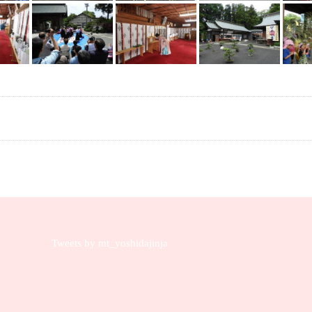
Tweets by mt_yoshidajinja