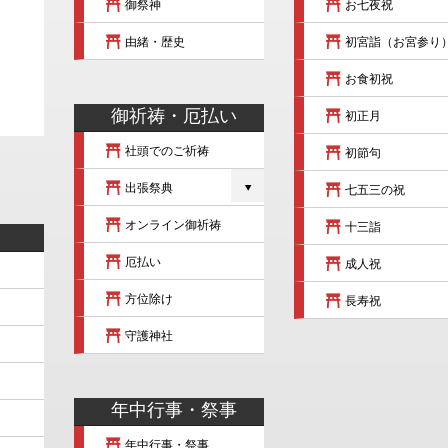
御祭神
お七夜祝
由緒・歴史
初宮詣（お宮参り
お食初祝
御祈祷・厄払い
初正月
社頭でのご祈祷
初節句
出張祭典
七五三の祝
オンライン御祈祷
十三詣
厄払い
成人祝
方位除け
長寿祝
守護神社
年中行事・祭事
年中行事・祭事