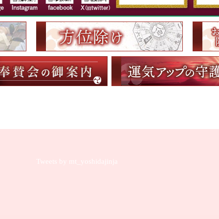
Tweets by mt_yoshidajinja