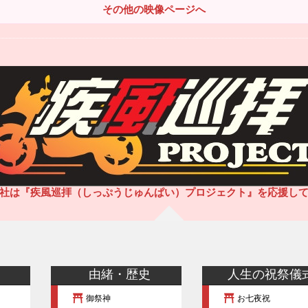
その他の映像ページへ
社は『疾風巡拝（しっぷうじゅんぱい）プロジェクト』を応援し
由緒・歴史
人生の祝祭儀
御祭神
お七夜祝