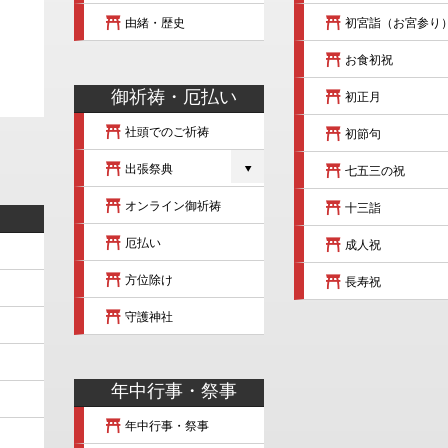
由緒・歴史
初宮詣（お宮参り
お食初祝
御祈祷・厄払い
初正月
社頭でのご祈祷
初節句
出張祭典
七五三の祝
オンライン御祈祷
十三詣
厄払い
成人祝
方位除け
長寿祝
守護神社
年中行事・祭事
年中行事・祭事