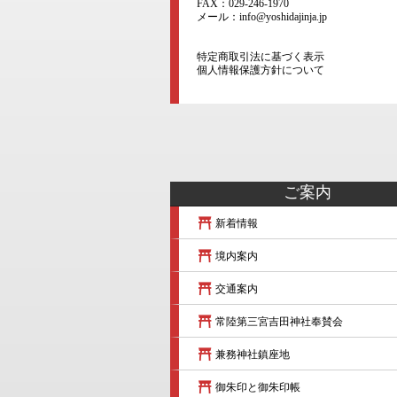
FAX：029-246-1970
メール：info@yoshidajinja.jp
特定商取引法に基づく表示
個人情報保護方針について
ご案内
新着情報
境内案内
交通案内
常陸第三宮吉田神社奉賛会
兼務神社鎮座地
御朱印と御朱印帳