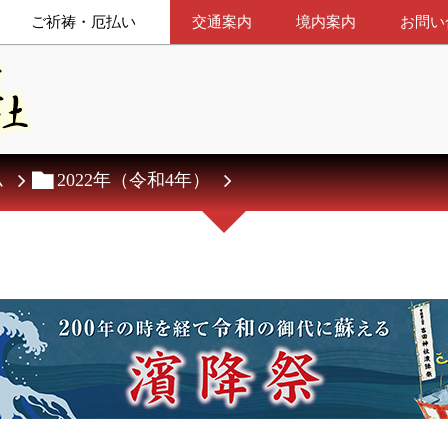
ご祈祷・厄払い
交通案内
境内案内
お問い
ム
2022年（令和4年）