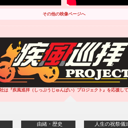
その他の映像ページへ
社は『疾風巡拝（しっぷうじゅんぱい）プロジェクト』を応援し
由緒・歴史
人生の祝祭儀