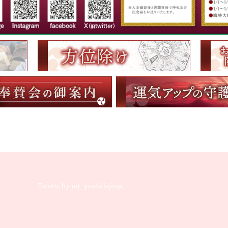
Tweets by mt_yoshidajinja